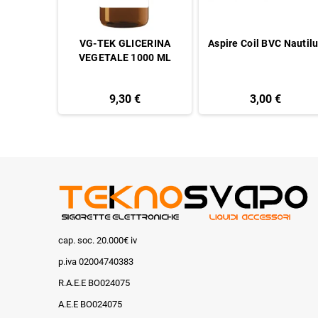
ere
VG-TEK GLICERINA
Aspire Coil BVC Nautil
VEGETALE 1000 ML
9,30 €
3,00 €
cap. soc. 20.000€ iv
p.iva 02004740383
R.A.E.E BO024075
A.E.E BO024075