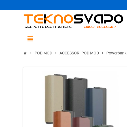
view_headline
chevron_right
POD MOD
chevron_right
ACCESSORI POD MOD
chevron_right
Powerbank Vi