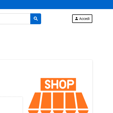
search
person
Accedi