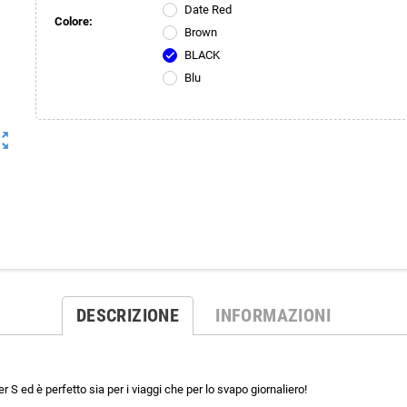
Date Red
Colore:
Brown
BLACK
check
Blu
ut_map
DESCRIZIONE
INFORMAZIONI
 S ed è perfetto sia per i viaggi che per lo svapo giornaliero!