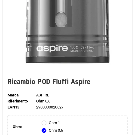
Ricambio POD Fluffi Aspire
Marca
ASPIRE
Riferimento
Ohm 0,6
EAN13
2900000020627
Ohm 1
Ohm:
Ohm 0,6
check