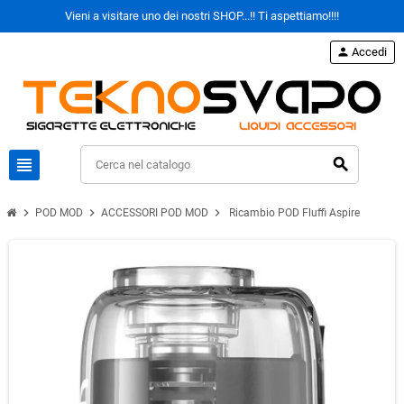
Vieni a visitare uno dei nostri SHOP...!! Ti aspettiamo!!!!
person
Accedi
view_headline
search
chevron_right
chevron_right
chevron_right
POD MOD
ACCESSORI POD MOD
Ricambio POD Fluffi Aspire