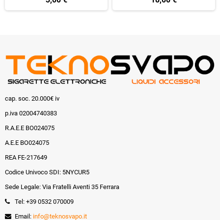
cap. soc. 20.000€ iv
p.iva 02004740383
R.A.E.E BO024075
A.E.E BO024075
REA FE-217649
Codice Univoco SDI: 5NYCUR5
Sede Legale: Via Fratelli Aventi 35 Ferrara
Tel: +39 0532 070009
Email:
info@teknosvapo.it