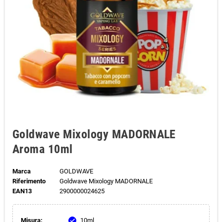
Goldwave Mixology MADORNALE
Aroma 10ml
Marca
GOLDWAVE
Riferimento
Goldwave Mixology MADORNALE
EAN13
2900000024625
Misura:
10ml
check