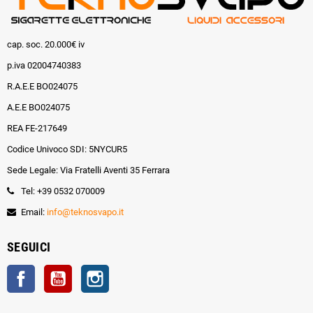
cap. soc. 20.000€ iv
p.iva 02004740383
R.A.E.E BO024075
A.E.E BO024075
REA FE-217649
Codice Univoco SDI: 5NYCUR5
Sede Legale: Via Fratelli Aventi 35 Ferrara
Tel: +39 0532 070009
Email:
info@teknosvapo.it
SEGUICI
Facebook
YouTube
Instagram