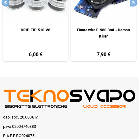
DRIP TIP 510 V6
Flame wire E N80 3mt - Demon
Killer
6,00 €
7,90 €
cap. soc. 20.000€ iv
p.iva 02004740383
R.A.E.E BO024075