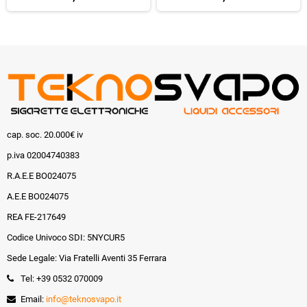
cap. soc. 20.000€ iv
p.iva 02004740383
R.A.E.E BO024075
A.E.E BO024075
REA FE-217649
Codice Univoco SDI: 5NYCUR5
Sede Legale: Via Fratelli Aventi 35 Ferrara
Tel: +39 0532 070009
Email:
info@teknosvapo.it