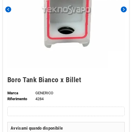
chevron_left
chevron_right
Boro Tank Bianco x Billet
Marca
GENERICO
Riferimento
4284
Avvisami quando disponibile