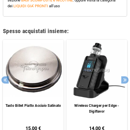
sezione
BASI SCOMPOSTE e NICOTINE
. oppure visita la categoria
dei
LIQUIDI GIA’ PRONTI
all’uso
Spesso acquistati insieme:
Tasto Billet Piatto Acciaio Satinato
Wireless Charger per Edge -
Digiflavor
15,00 €
14,00 €