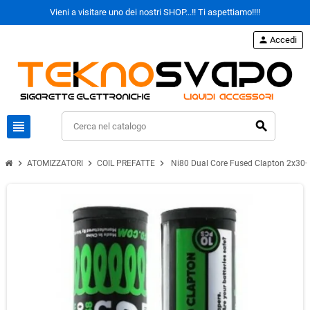
Vieni a visitare uno dei nostri SHOP...!! Ti aspettiamo!!!!
person
Accedi
view_headline
search
chevron_right
chevron_right
chevron_right
ATOMIZZATORI
COIL PREFATTE
Ni80 Dual Core Fused Clapton 2x30+