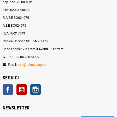
cap. soc. 20.000€ iv
p.iva 02004740383
R.A.E.E BO024075
A.E.E BO024075
REA FE-217649
Codice Univoco SDI: 5NYCUR5
Sede Legale: Via Fratelli Aventi 35 Ferrara
Tel: +39 0532 070009
Email:
info@teknosvapo.it
SEGUICI
Facebook
YouTube
Instagram
NEWSLETTER