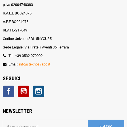
p.iva 02004740383
R.A.E.E BO024075
A.E.E BO024075
REA FE-217649
Codice Univoco SDI: 5NYCUR5
Sede Legale: Via Fratelli Aventi 35 Ferrara
Tel: +39 0532 070009
Email:
info@teknosvapo.it
SEGUICI
Facebook
YouTube
Instagram
NEWSLETTER
OK