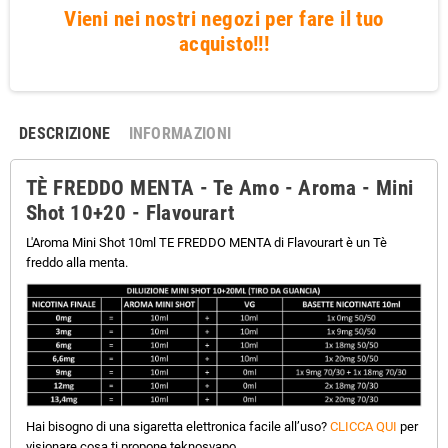
Vieni nei nostri negozi per fare il tuo
acquisto!!!
DESCRIZIONE
INFORMAZIONI
TÈ FREDDO MENTA - Te Amo - Aroma - Mini
Shot 10+20 - Flavourart
L'Aroma Mini Shot 10ml TE FREDDO MENTA di Flavourart è un Tè
freddo alla menta.
Hai bisogno di una sigaretta elettronica facile all’uso?
CLICCA QUI
per
visionare cosa ti propone teknosvapo