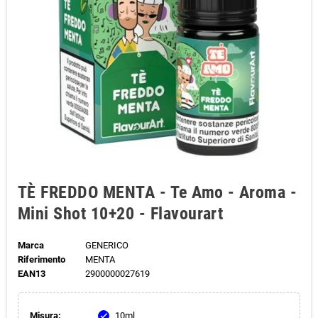
TÈ FREDDO MENTA - Te Amo - Aroma -
Mini Shot 10+20 - Flavourart
Marca
GENERICO
Riferimento
MENTA
EAN13
2900000027619
Misura:
10ml
check