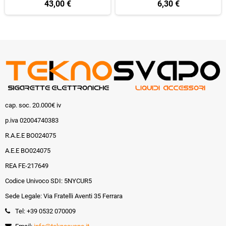
43,00 €
6,30 €
cap. soc. 20.000€ iv
p.iva 02004740383
R.A.E.E BO024075
A.E.E BO024075
REA FE-217649
Codice Univoco SDI: 5NYCUR5
Sede Legale: Via Fratelli Aventi 35 Ferrara
Tel: +39 0532 070009