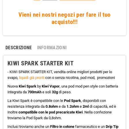
Vieni nei nostri negozi per fare il tuo
acquisto!!!
DESCRIZIONE
INFORMAZIONI
KIWI SPARK STARTER KIT
- KIWI SPARK STARTER KIT, vendita online migliori prodotti per lo
svapo,
liquidi già pronti
con o senza nicotina, pod mod, promozioni
Nuova
Kiwi Spark
by
Kiwi Vapor
, una pod mod pen style con batteria
integrata da
700mAh
e soli
32g
di peso.
La Kiwi Spark è compatibile con le
Pod Spark
, disponibili con
resistenza integrata da
0.8ohm
e da
1.2ohm
e
2ml
di capacità, ed è
inoltre
compatibile con le pod precaricate Kiwi
. Nella confezione
troviamo la Pod Spark da 0,8ohm.
Inclusi troviamo anche un
Filtro in cotone
farmaceutico e un
Drip Tip