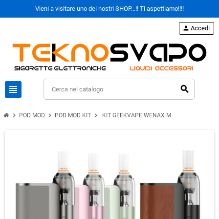
Vieni a visitare uno dei nostri SHOP...!! Ti aspettiamo!!!!
person
Accedi
view_headline
search
chevron_right
chevron_right
chevron_right
POD MOD
POD MOD KIT
KIT GEEKVAPE WENAX M