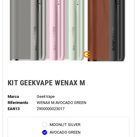
KIT GEEKVAPE WENAX M
Marca
GeekVape
Riferimento
WENAX M AVOCADO GREEN
EAN13
2900000023017
MOONLIT SILVER
AVOCADO GREEN
check