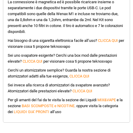
La connessione è magnetica ed è possibile ricaricare insieme o
separatamente i due dispositivi tramite le porte USB-C. Le pod
compatibili sono quelle della Wenax M1 e incluse ne troviamo due,
una da 0,8ohm e una da 1,2ohm, entrambe da 2ml. Nel Kit sono
presenti anche 10 filtri in cotone. Il tiro è automatico e 7 le colorazioni
disponibili.
Hai bisogno di una sigaretta elettronica facile all’uso?
CLICCA QUI
per
visionare cosa ti propone teknosvapo
Sei uno svapatore esigente? Cerchi una box mod dalle prestazioni
elevate?
CLICCA QUI
per visionare cosa ti propone teknosvapo
Cerchi un atomizzatore semplice? Guarda la nostra sezione di
atomizzatori adatti alla tue esigenze,
CLICCA QUI
Sei invece alla ricerca di atomizzatori da svapatore avanzato?
Atomizzatori dalle prestazioni elevate?
CLICCA QUI
Per gli amanti del fai da te visita la sezione dei Liquidi
MIX&VAPE
e la
sezione
BASI SCOMPOSTE e NICOTINE
. oppure visita la categoria
dei
LIQUIDI GIA’ PRONTI
all’uso