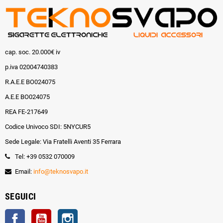
cap. soc. 20.000€ iv
p.iva 02004740383
R.A.E.E BO024075
A.E.E BO024075
REA FE-217649
Codice Univoco SDI: 5NYCUR5
Sede Legale: Via Fratelli Aventi 35 Ferrara
Tel: +39 0532 070009
Email:
info@teknosvapo.it
SEGUICI
Facebook
YouTube
Instagram