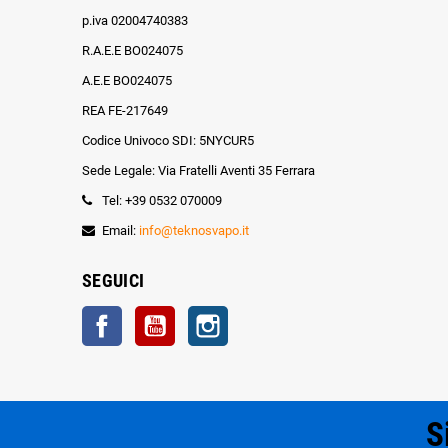
p.iva 02004740383
R.A.E.E BO024075
A.E.E BO024075
REA FE-217649
Codice Univoco SDI: 5NYCUR5
Sede Legale: Via Fratelli Aventi 35 Ferrara
Tel: +39 0532 070009
Email:
info@teknosvapo.it
SEGUICI
Facebook
YouTube
Instagram
S