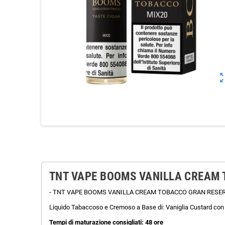
zoom_o
TNT VAPE BOOMS VANILLA CREAM 
- TNT VAPE BOOMS VANILLA CREAM TOBACCO GRAN RESERVE MIX
Liquido Tabaccoso e Cremoso a Base di: Vaniglia Custard con
Tempi di maturazione consigliati: 48 ore