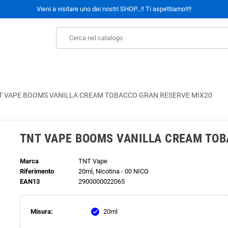
Vieni a visitare uno dei nostri SHOP...!! Ti aspettiamo!!!!
T VAPE BOOMS VANILLA CREAM TOBACCO GRAN RESERVE MIX20
TNT VAPE BOOMS VANILLA CREAM TOB
Marca
TNT Vape
Riferimento
20ml, Nicotina - 00 NICO
EAN13
2900000022065
Misura:
20ml
check