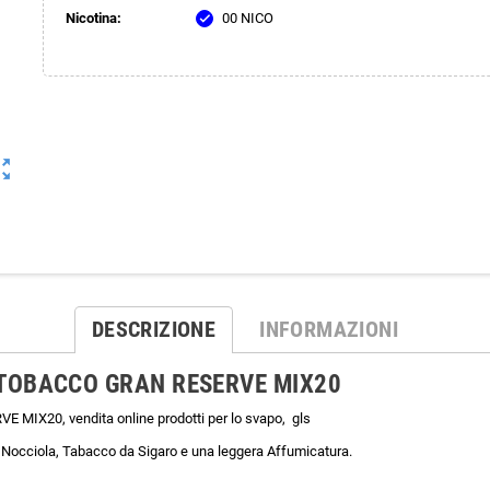
Nicotina:
00 NICO
check
ut_map
DESCRIZIONE
INFORMAZIONI
TOBACCO GRAN RESERVE MIX20
20, vendita online prodotti per lo svapo, gls
 Nocciola, Tabacco da Sigaro e una leggera Affumicatura.