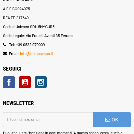
A.E.E BO024075
REA FE-217649
Codice Univoco SDI: 5NYCUR5
Sede Legale: Via Fratelli Aventi 35 Ferrara
Tel: +39 0532 070009
Email:
info@teknosvapo.it
SEGUICI
Facebook
YouTube
Instagram
NEWSLETTER
OK
Puoi annullare l'iscrizione in ogni momenti. A questo scopo, cerca le info di