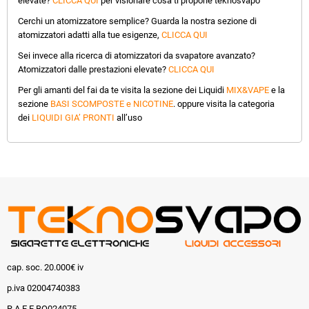
elevate?
CLICCA QUI
per visionare cosa ti propone teknosvapo
Cerchi un atomizzatore semplice? Guarda la nostra sezione di
atomizzatori adatti alla tue esigenze,
CLICCA QUI
Sei invece alla ricerca di atomizzatori da svapatore avanzato?
Atomizzatori dalle prestazioni elevate?
CLICCA QUI
Per gli amanti del fai da te visita la sezione dei Liquidi
MIX&VAPE
e la
sezione
BASI SCOMPOSTE e NICOTINE
. oppure visita la categoria
dei
LIQUIDI GIA’ PRONTI
all’uso
cap. soc. 20.000€ iv
p.iva 02004740383
R.A.E.E BO024075