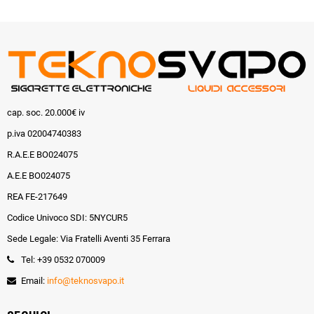
cap. soc. 20.000€ iv
p.iva 02004740383
R.A.E.E BO024075
A.E.E BO024075
REA FE-217649
Codice Univoco SDI: 5NYCUR5
Sede Legale: Via Fratelli Aventi 35 Ferrara
Tel: +39 0532 070009
Email:
info@teknosvapo.it