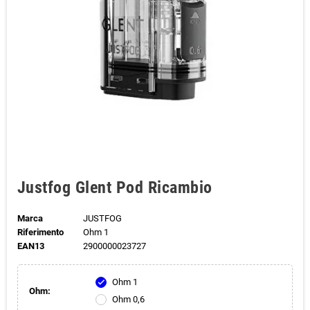
Justfog Glent Pod Ricambio
Marca
JUSTFOG
Riferimento
Ohm 1
EAN13
2900000023727
Ohm 1
check
Ohm:
Ohm 0,6