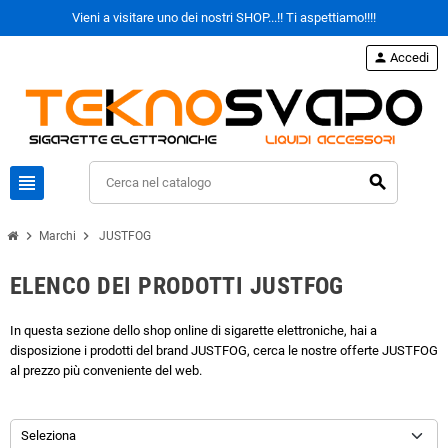
Vieni a visitare uno dei nostri SHOP...!! Ti aspettiamo!!!!
person
Accedi
view_headline
search
chevron_right
chevron_right
Marchi
JUSTFOG
ELENCO DEI PRODOTTI JUSTFOG
In questa sezione dello shop online di sigarette elettroniche, hai a
disposizione i prodotti del brand JUSTFOG, cerca le nostre offerte JUSTFOG
al prezzo più conveniente del web.
Seleziona