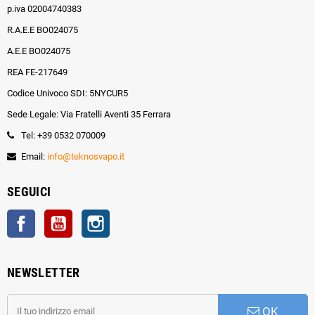
p.iva 02004740383
R.A.E.E BO024075
A.E.E BO024075
REA FE-217649
Codice Univoco SDI: 5NYCUR5
Sede Legale: Via Fratelli Aventi 35 Ferrara
Tel: +39 0532 070009
Email:
info@teknosvapo.it
SEGUICI
Facebook
YouTube
Instagram
NEWSLETTER
OK