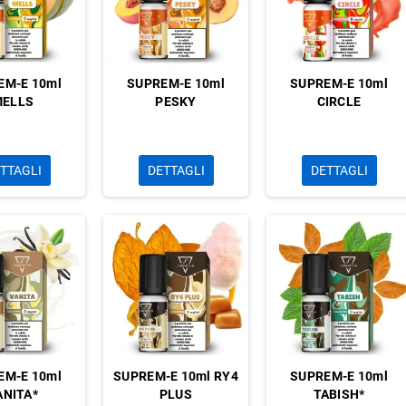
EM-E 10ml
SUPREM-E 10ml
SUPREM-E 10ml
MELLS
PESKY
CIRCLE
TTAGLI
DETTAGLI
DETTAGLI
EM-E 10ml
SUPREM-E 10ml RY4
SUPREM-E 10ml
ANITA*
PLUS
TABISH*