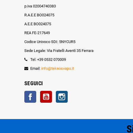
p.iva 02004740383
R.A.E.E BO024075
A.E.E BO024075
REA FE-217649
Codice Univoco SDI: 5NYCUR5
Sede Legale: Via Fratelli Aventi 35 Ferrara
Tel: +39 0532 070009
Email:
info@teknosvapo.it
SEGUICI
Facebook
YouTube
Instagram
S