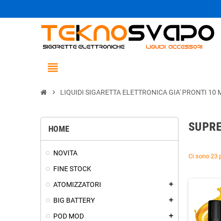
view_headline
chevron_right
LIQUIDI SIGARETTA ELETTRONICA GIA' PRONTI 10 
SUPRE
HOME
NOVITA
Ci sono 23 p
FINE STOCK
ATOMIZZATORI
add
BIG BATTERY
add
POD MOD
add