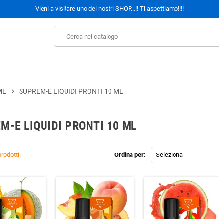
Vieni a visitare uno dei nostri SHOP...!! Ti aspettiamo!!!!
ML
chevron_right
SUPREM-E LIQUIDI PRONTI 10 ML
M-E LIQUIDI PRONTI 10 ML
rodotti.
Ordina per:
Seleziona