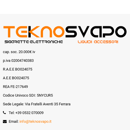
cap. soc. 20.000€ iv
p.iva 02004740383
R.A.E.E BO024075
A.E.E BO024075
REA FE-217649
Codice Univoco SDI: 5NYCUR5
Sede Legale: Via Fratelli Aventi 35 Ferrara
Tel: +39 0532 070009
Email:
info@teknosvapo.it