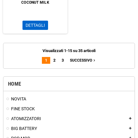
COCONUT MILK
DETTAGLI
Visualizzati 1-15 su 35 articoli
1
2
3
navigate_next
SUCCESSIVO
HOME
NOVITA
FINE STOCK
ATOMIZZATORI
add
BIG BATTERY
add