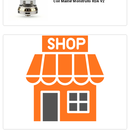
Coil Master Monstruito RDA V2