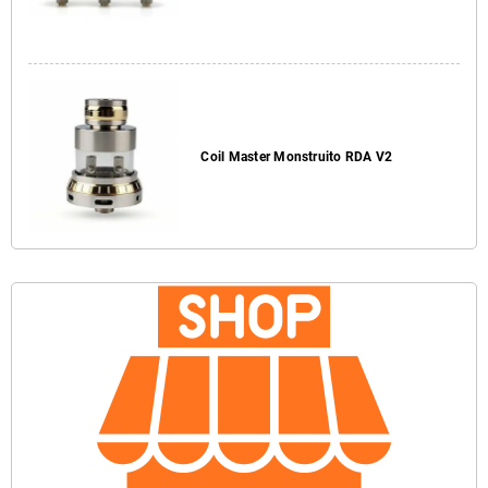
Coil Master Monstruito RDA V2