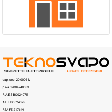
cap. soc. 20.000€ iv
p.iva 02004740383
R.A.E.E BO024075
A.E.E BO024075
REA FE-217649