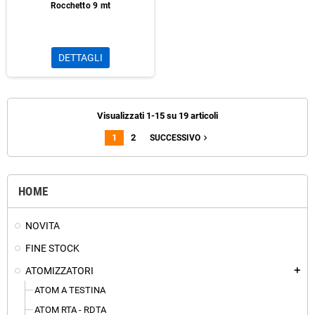
Rocchetto 9 mt
DETTAGLI
Visualizzati 1-15 su 19 articoli
1
2
navigate_next
SUCCESSIVO
HOME
NOVITA
FINE STOCK
ATOMIZZATORI
add
ATOM A TESTINA
ATOM RTA - RDTA