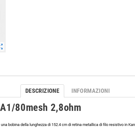
ut_map
DESCRIZIONE
INFORMAZIONI
KA1/80mesh 2,8ohm
obina della lunghezza di 152.4 cm di retina metallica di filo resistivo in Ka