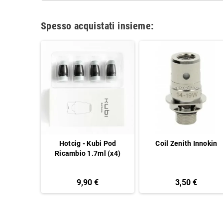
Spesso acquistati insieme:
 Clapton
Hotcig - Kubi Pod
Coil Zenith Innokin
 10pcs -
Ricambio 1.7ml (x4)
o
9,90 €
3,50 €