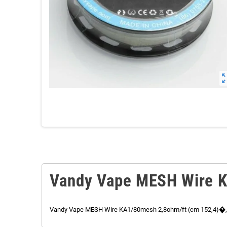
zoom_o
Vandy Vape MESH Wire 
Vandy Vape MESH Wire KA1/80mesh 2,8ohm/ft (cm 152,4)�, una b