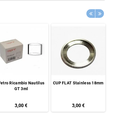
etro Ricambio Nautilus
CUP FLAT Stainless 18mm
Mosf
GT 3ml
3,00 €
3,00 €