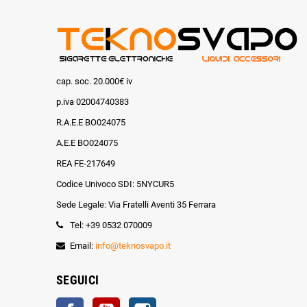
cap. soc. 20.000€ iv
p.iva 02004740383
R.A.E.E BO024075
A.E.E BO024075
REA FE-217649
Codice Univoco SDI: 5NYCUR5
Sede Legale: Via Fratelli Aventi 35 Ferrara
Tel: +39 0532 070009
Email:
info@teknosvapo.it
SEGUICI
Facebook
YouTube
Instagram