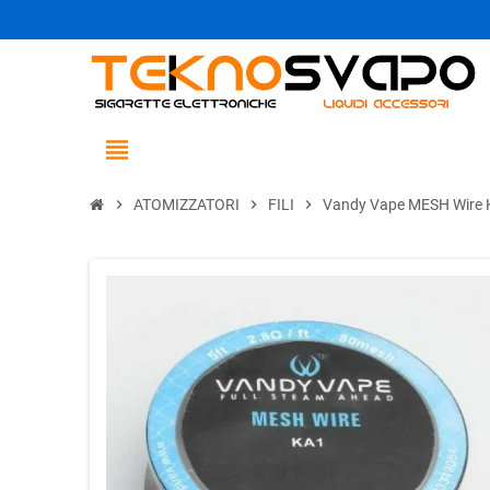
view_headline
chevron_right
ATOMIZZATORI
chevron_right
FILI
chevron_right
Vandy Vape MESH Wire