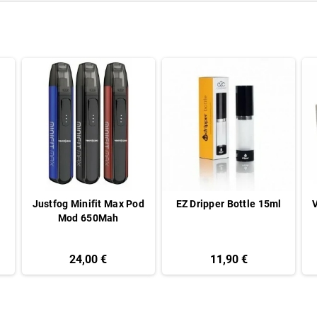
Justfog Minifit Max Pod
EZ Dripper Bottle 15ml
V
Mod 650Mah
24,00 €
11,90 €