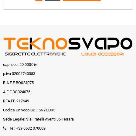
cap. soc. 20.000€ iv
p.iva 02004740383
R.A.E.E BO024075
A.E.E BO024075
REA FE-217649
Codice Univoco SDI: 5NYCUR5
Sede Legale: Via Fratelli Aventi 35 Ferrara
Tel: +39 0532 070009