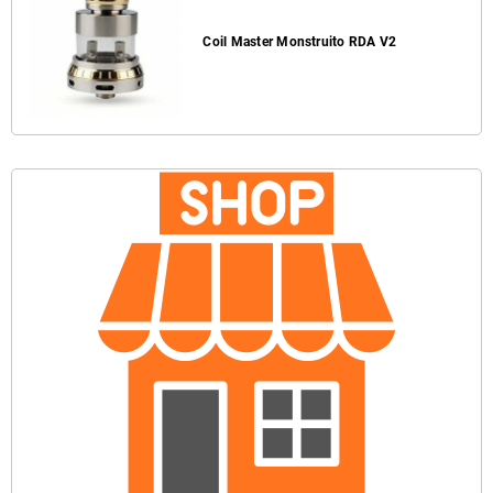
Coil Master Monstruito RDA V2