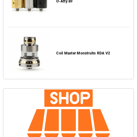
O-Atty BF
Coil Master Monstruito RDA V2