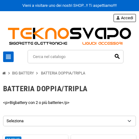
Vieni a visitare uno dei nostri SHOP...!! Ti aspettiamo!!!!
person
Accedi
view_headline
search
chevron_right
chevron_right
BIG BATTERY
BATTERIA DOPPIA/TRIPLA
BATTERIA DOPPIA/TRIPLA
<p>Bigbattery con 2 o più batterie</p>
Seleziona