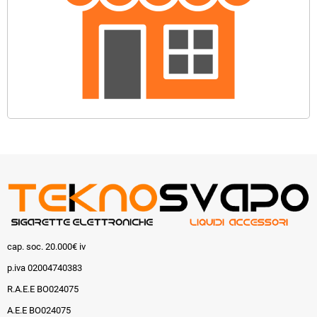
cap. soc. 20.000€ iv
p.iva 02004740383
R.A.E.E BO024075
A.E.E BO024075