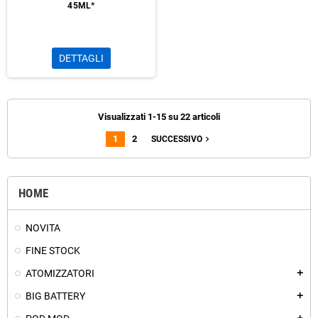
45ML*
DETTAGLI
Visualizzati 1-15 su 22 articoli
1
2
navigate_next
SUCCESSIVO
HOME
NOVITA
FINE STOCK
ATOMIZZATORI
add
BIG BATTERY
add