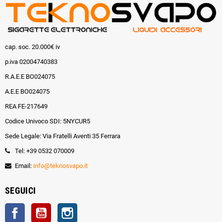
cap. soc. 20.000€ iv
p.iva 02004740383
R.A.E.E BO024075
A.E.E BO024075
REA FE-217649
Codice Univoco SDI: 5NYCUR5
Sede Legale: Via Fratelli Aventi 35 Ferrara
Tel: +39 0532 070009
Email:
info@teknosvapo.it
SEGUICI
Facebook
YouTube
Instagram