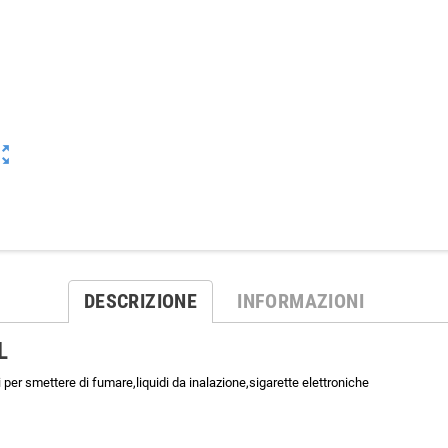
ut_map
DESCRIZIONE
INFORMAZIONI
L
r smettere di fumare,liquidi da inalazione,sigarette elettroniche