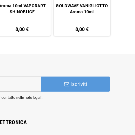
Aroma 10ml VAPORART
GOLDWAVE VANIGLIOTTO
Aroma 
SHINOBI ICE
Aroma 10ml
F
8,00 €
8,00 €
Iscriviti
 contatto nelle note legali.
LETTRONICA