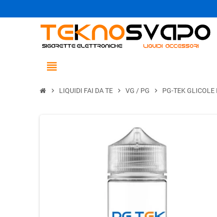
view_headline
chevron_right
LIQUIDI FAI DA TE
chevron_right
VG / PG
chevron_right
PG-TEK GLICOLE