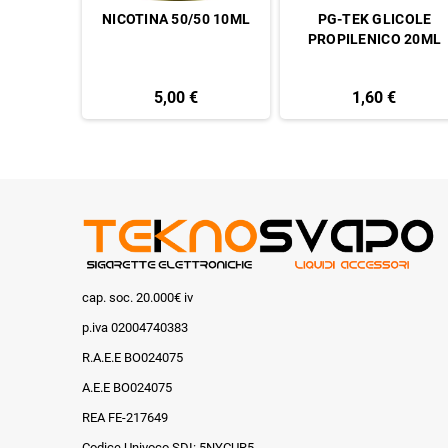
Wenax M1
NICOTINA 50/50 10ML
PG-TEK GLICOLE
PROPILENICO 20ML
5,00 €
1,60 €
cap. soc. 20.000€ iv
p.iva 02004740383
R.A.E.E BO024075
A.E.E BO024075
REA FE-217649
Codice Univoco SDI: 5NYCUR5