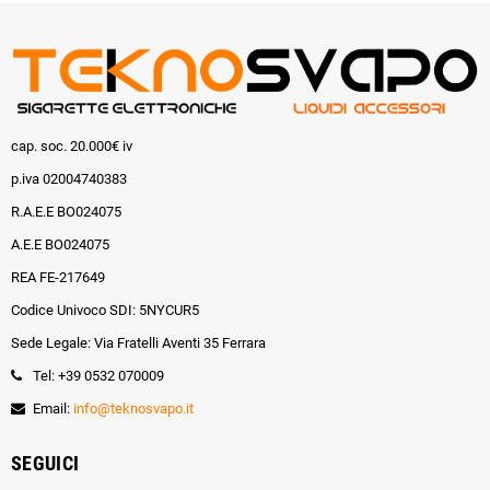
cap. soc. 20.000€ iv
p.iva 02004740383
R.A.E.E BO024075
A.E.E BO024075
REA FE-217649
Codice Univoco SDI: 5NYCUR5
Sede Legale: Via Fratelli Aventi 35 Ferrara
Tel: +39 0532 070009
Email:
info@teknosvapo.it
SEGUICI