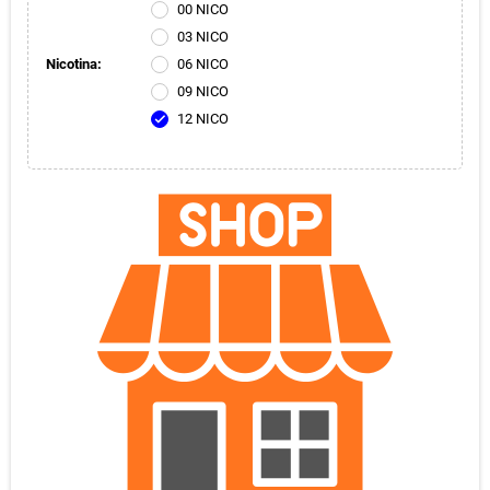
00 NICO
03 NICO
Nicotina:
06 NICO
09 NICO
12 NICO
check