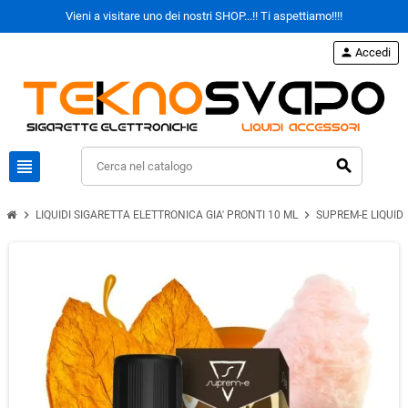
Vieni a visitare uno dei nostri SHOP...!! Ti aspettiamo!!!!
person
Accedi
view_headline
search
chevron_right
chevron_right
LIQUIDI SIGARETTA ELETTRONICA GIA' PRONTI 10 ML
SUPREM-E LIQUIDI