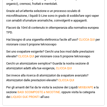
organici), cremosi, fruttati e mentolati.
Grazie ad un’attenta selezione e un processo oculato di
microfiltrazione, i liquidi S-Line sono in grado di soddisfare ogni vaper
con amabili sfumature aromatiche, coinvolgenti e appaganti.
Flaconi da 10ml di contenuto in ottemperanza alla normativa europea
TPD.
Hai bisogno di una sigaretta elettronica facile all’uso?
CLICCA QUI
per
visionare cosa ti propone teknosvapo
Sei uno svapatore esigente? Cerchi una box mod dalle prestazioni
elevate?
CLICCA QUI
per visionare cosa ti propone teknosvapo
Cerchi un atomizzatore semplice? Guarda la nostra sezione di
atomizzatori adatti alla tue esigenze,
CLICCA QUI
Sei invece alla ricerca di atomizzatori da svapatore avanzato?
Atomizzatori dalle prestazioni elevate?
CLICCA QUI
Per gli amanti del fai da te visita la sezione dei Liquidi
MIX&VAPE
e la
sezione
BASI SCOMPOSTE e NICOTINE
. oppure visita la categoria
dei
LIQUIDI GIA’ PRONTI
all’uso