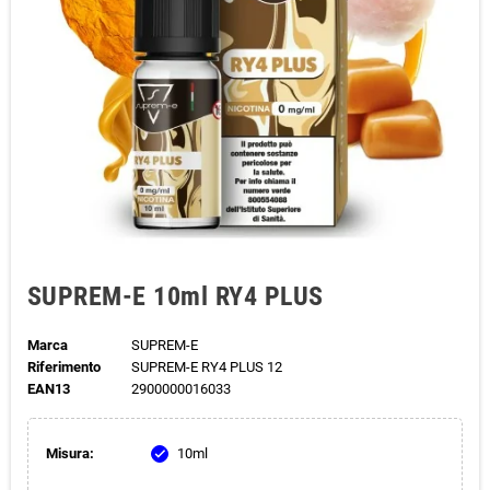
SUPREM-E 10ml RY4 PLUS
Marca
SUPREM-E
Riferimento
SUPREM-E RY4 PLUS 12
EAN13
2900000016033
Misura:
10ml
check