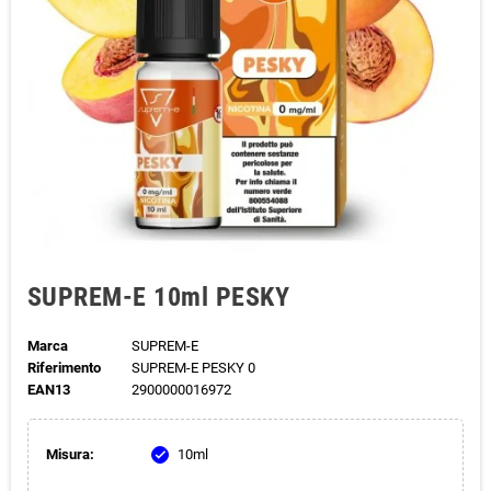
SUPREM-E 10ml PESKY
Marca
SUPREM-E
Riferimento
SUPREM-E PESKY 0
EAN13
2900000016972
Misura:
10ml
check