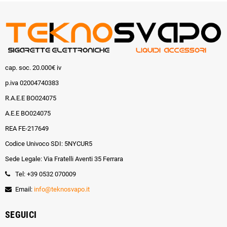
cap. soc. 20.000€ iv
p.iva 02004740383
R.A.E.E BO024075
A.E.E BO024075
REA FE-217649
Codice Univoco SDI: 5NYCUR5
Sede Legale: Via Fratelli Aventi 35 Ferrara
Tel: +39 0532 070009
Email:
info@teknosvapo.it
SEGUICI