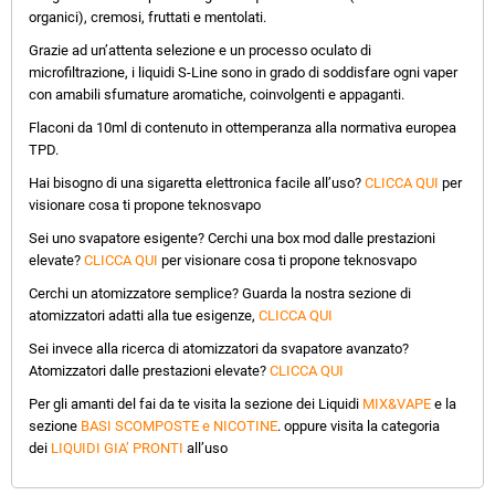
organici), cremosi, fruttati e mentolati.
Grazie ad un’attenta selezione e un processo oculato di
microfiltrazione, i liquidi S-Line sono in grado di soddisfare ogni vaper
con amabili sfumature aromatiche, coinvolgenti e appaganti.
Flaconi da 10ml di contenuto in ottemperanza alla normativa europea
TPD.
Hai bisogno di una sigaretta elettronica facile all’uso?
CLICCA QUI
per
visionare cosa ti propone teknosvapo
Sei uno svapatore esigente? Cerchi una box mod dalle prestazioni
elevate?
CLICCA QUI
per visionare cosa ti propone teknosvapo
Cerchi un atomizzatore semplice? Guarda la nostra sezione di
atomizzatori adatti alla tue esigenze,
CLICCA QUI
Sei invece alla ricerca di atomizzatori da svapatore avanzato?
Atomizzatori dalle prestazioni elevate?
CLICCA QUI
Per gli amanti del fai da te visita la sezione dei Liquidi
MIX&VAPE
e la
sezione
BASI SCOMPOSTE e NICOTINE
. oppure visita la categoria
dei
LIQUIDI GIA’ PRONTI
all’uso