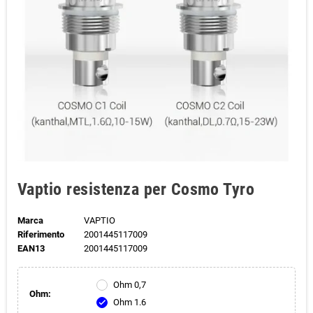
Vaptio resistenza per Cosmo Tyro
Marca
VAPTIO
Riferimento
2001445117009
EAN13
2001445117009
Ohm 0,7
Ohm:
Ohm 1.6
check