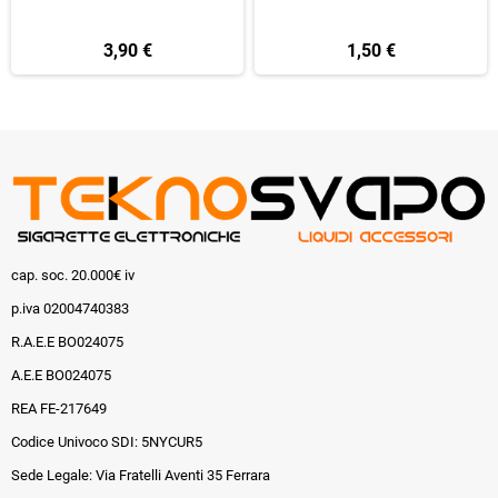
3,90 €
1,50 €
cap. soc. 20.000€ iv
p.iva 02004740383
R.A.E.E BO024075
A.E.E BO024075
REA FE-217649
Codice Univoco SDI: 5NYCUR5
Sede Legale: Via Fratelli Aventi 35 Ferrara