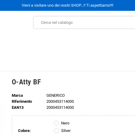
Vieni a visitare uno dei nostri SHOP...!! Ti aspettiamo!!!!
O-Atty BF
Marca
GENERICO
Riferimento
2000453114000
EAN13
2000453114000
Nero
Colore:
Silver