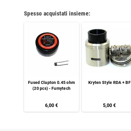
Spesso acquistati insieme:
S 316 020 -
Fused Clapton 0.45 ohm
Kryten Style RDA + BF
9 mt
(20 pcs) - Fumytech
6,00 €
5,00 €