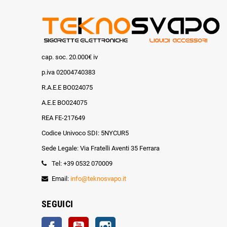
cap. soc. 20.000€ iv
p.iva 02004740383
R.A.E.E BO024075
A.E.E BO024075
REA FE-217649
Codice Univoco SDI: 5NYCUR5
Sede Legale: Via Fratelli Aventi 35 Ferrara
Tel: +39 0532 070009
Email:
info@teknosvapo.it
SEGUICI
Facebook
YouTube
Instagram