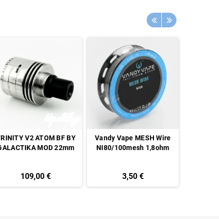
RINITY V2 ATOM BF BY
Vandy Vape MESH Wire
Filo res
GALACTIKA MOD 22mm
NI80/100mesh 1,8ohm
C
109,00 €
3,50 €