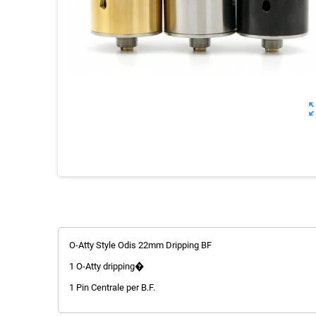
zoom_o
O-Atty Style Odis 22mm Dripping BF
1 O-Atty dripping�
1 Pin Centrale per B.F.