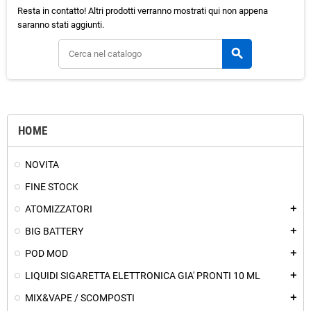
Resta in contatto! Altri prodotti verranno mostrati qui non appena
saranno stati aggiunti.
search
HOME
NOVITA
FINE STOCK
ATOMIZZATORI
add
BIG BATTERY
add
POD MOD
add
LIQUIDI SIGARETTA ELETTRONICA GIA' PRONTI 10 ML
add
MIX&VAPE / SCOMPOSTI
add