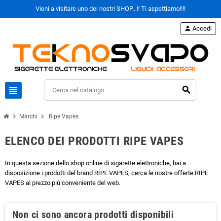
Vieni a visitare uno dei nostri SHOP...!! Ti aspettiamo!!!!
person
Accedi
view_headline
search
chevron_right
chevron_right
Marchi
Ripe Vapes
ELENCO DEI PRODOTTI RIPE VAPES
In questa sezione dello shop online di sigarette elettroniche, hai a
disposizione i prodotti del brand RIPE VAPES, cerca le nostre offerte RIPE
VAPES al prezzo più conveniente del web.
Non ci sono ancora prodotti disponibili