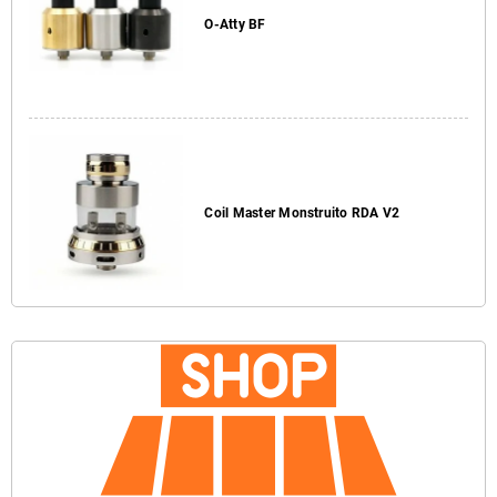
O-Atty BF
Coil Master Monstruito RDA V2