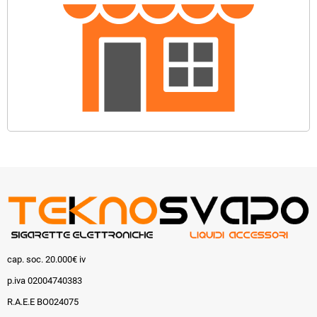
cap. soc. 20.000€ iv
p.iva 02004740383
R.A.E.E BO024075